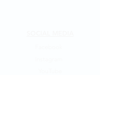
SOCIAL MEDIA
Facebook
Instagram
YouTube
YouTube
Terms and conditions
General terms and Conditions
Algemene voorwaarden