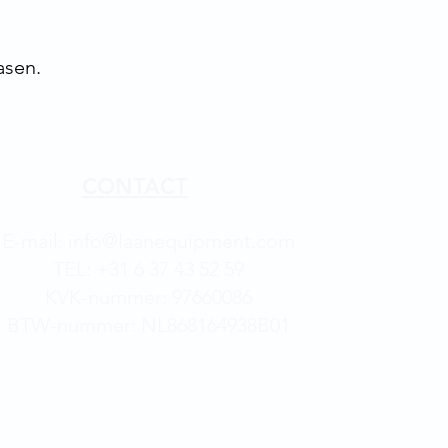
asen.
CONTACT
E-mail: info@laanequipment.com
TEL: +31 6 37 43 52 59
KVK-nummer: 97660086
BTW-nummer: NL868164938B01