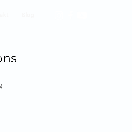
akt
Blog
ons
)