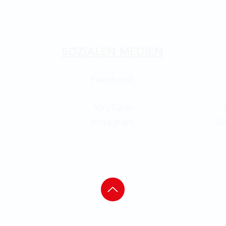
SOZIALEN MEDIEN
nglisch)
Facebook
erländisch)
YouTube
Instagram
U