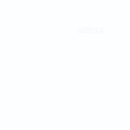
SERVICE
Allgemeine Geschäftsbedingungen (E
Allgemeine Geschäftsbedingungen (Nied