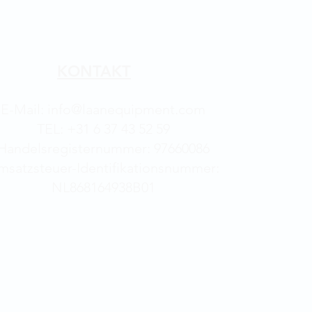
KONTAKT
E-Mail: info@laanequipment.com
TEL: +31 6 37 43 52 59
Handelsregisternummer: 97660086
msatzsteuer-Identifikationsnummer:
NL868164938B01