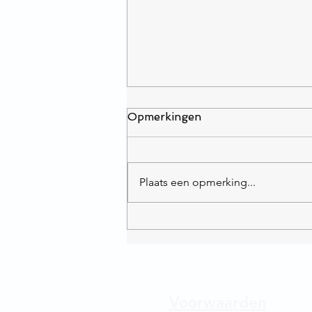
Opmerkingen
Plaats een opmerking...
Mal was anderes auf Lager!
Voorwaarden