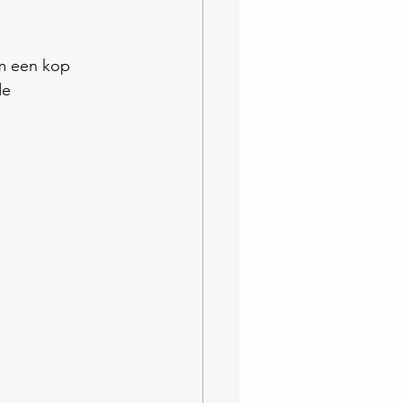
m een kop 
e 