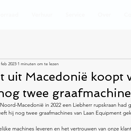
orraad
Verhuur
Service
Over
Co
 feb 2023
1 minuten om te lezen
t uit Macedonië koopt 
 nog twee graafmachine
t Noord-Macedonië in 2022 een Liebherr rupskraan had 
eeft hij nog twee graafmachines van Laan Equipment ge
elijke machines leveren en het vertrouwen van onze klan