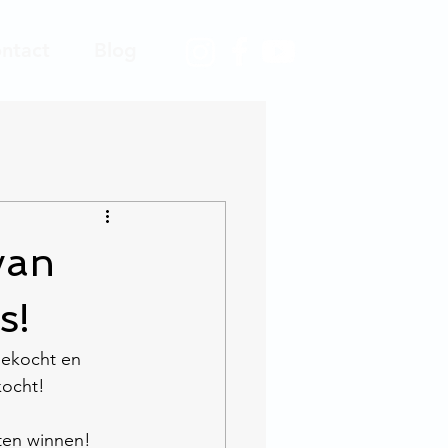
ntact
Blog
van
s!
gekocht en 
kocht!
ten winnen! 